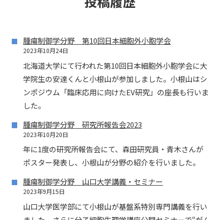
投稿履歴
腫瘍制御学分野 第10回日本細胞外小胞学会
2023年10月24日
北海道大学にて行われた第10回日本細胞外小胞学会に大
学院生の安達くんと小根山が参加しました。小根山はシ
ンポジウム「臨床応用に向けたEV研究」の座長も行いま
した。
腫瘍制御学分野 研究所報告会2023
2023年10月20日
年に1度の研究所報告会にて、森田研究員・青木さんが
ポスター発表し、小根山が分野の紹介を行いました。
腫瘍制御学分野 山口大学講義・セミナー
2023年9月15日
山口大学医学部にて小根山が基盤系特別専門講義を行い
ました。さらに分子細胞生理学講座公開セミナーで“がん