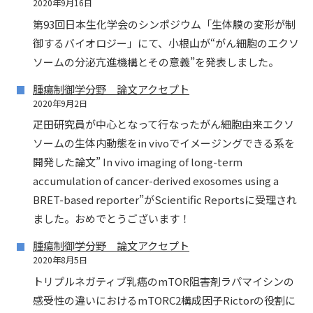
2020年9月16日
第93回日本生化学会のシンポジウム「生体膜の変形が制
御するバイオロジー」にて、小根山が“がん細胞のエクソ
ソームの分泌亢進機構とその意義”を発表しました。
腫瘍制御学分野 論文アクセプト
2020年9月2日
疋田研究員が中心となって行なったがん細胞由来エクソ
ソームの生体内動態をin vivoでイメージングできる系を
開発した論文” In vivo imaging of long-term
accumulation of cancer-derived exosomes using a
BRET-based reporter”がScientific Reportsに受理され
ました。おめでとうございます！
腫瘍制御学分野 論文アクセプト
2020年8月5日
トリプルネガティブ乳癌のmTOR阻害剤ラパマイシンの
感受性の違いにおけるmTORC2構成因子Rictorの役割に