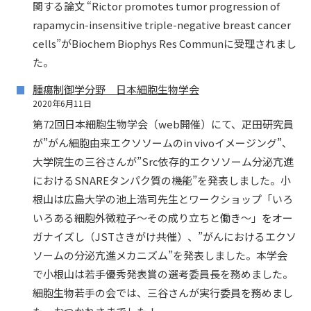
関する論文 “Rictor promotes tumor progression of
rapamycin-insensitive triple-negative breast cancer
cells”がBiochem Biophys Res Communに受理されまし
た。
腫瘍制御学分野 日本細胞生物学会
2020年6月11日
第72回日本細胞生物学会（web開催）にて、疋田研究員
が”がん細胞由来エクソソームのin vivoイメージング”、
大学院生の三谷さんが”Src依存的エクソソーム分泌亢進
におけるSNAREタンパク質の機能”を発表しました。小
根山は広島大学の池上浩司先生とワークショップ「いろ
いろある細胞外微粒子～その成り立ちと働き～」をオー
ガナイズし（JSTさきがけ共催）、”がんにおけるエクソ
ソームの分泌亢進メカニズム”を発表しました。本学会
で小根山は若手優秀発表賞の選考委員長を務めました。
細胞生物若手の会では、三谷さんが実行委員を務めまし