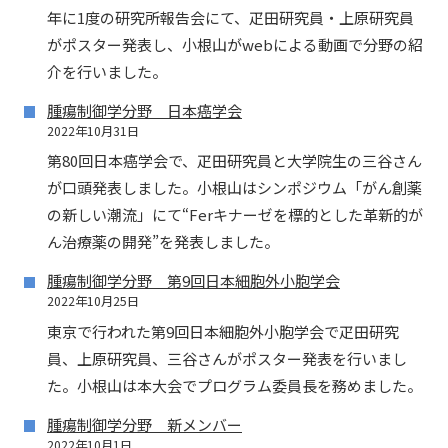
年に1度の研究所報告会にて、疋田研究員・上原研究員
がポスター発表し、小根山がwebによる動画で分野の紹
介を行いました。
腫瘍制御学分野 日本癌学会
2022年10月31日
第80回日本癌学会で、疋田研究員と大学院生の三谷さん
が口頭発表しました。小根山はシンポジウム「がん創薬
の新しい潮流」にて“Ferキナーゼを標的とした革新的が
ん治療薬の開発”を発表しました。
腫瘍制御学分野 第9回日本細胞外小胞学会
2022年10月25日
東京で行われた第9回日本細胞外小胞学会で疋田研究
員、上原研究員、三谷さんがポスター発表を行いまし
た。小根山は本大会でプログラム委員長を務めました。
腫瘍制御学分野 新メンバー
2022年10月1日