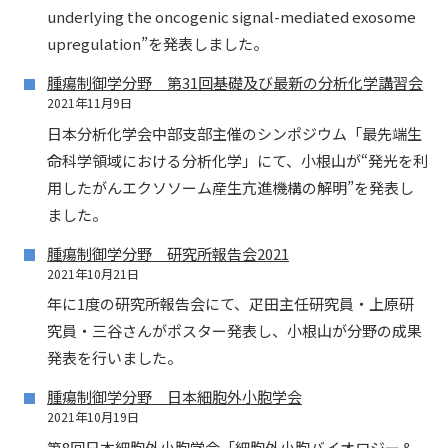
underlying the oncogenic signal-mediated exosome
upregulation”を発表しました。
腫瘍制御学分野 第31回基礎及び最新の分析化学講習会
2021年11月9日
日本分析化学会中部支部主催のシンポジウム「最先端生
命科学領域における分析化学」にて、小根山が“発光を利
用したがんエクソソーム産生亢進機構の解明”を発表し
ました。
腫瘍制御学分野 研究所報告会2021
2021年10月21日
年に1度の研究所報告会にて、疋田主任研究員・上原研
究員・三谷さんがポスター発表し、小根山が分野の成果
発表を行いました。
腫瘍制御学分野 日本細胞外小胞学会
2021年10月19日
第8回日本細胞外小胞学会「細胞外小胞バイオロジー＆