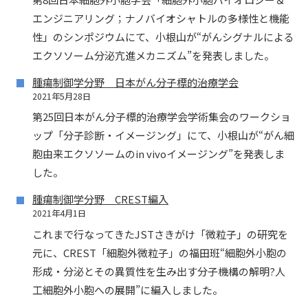
エンジニアリング；ナノバイオシャトルの多様性と機能
性」のシンポジウムにて、小根山が“がんシグナルによる
エクソソーム分泌亢進メカニズム”を発表しました。
腫瘍制御学分野 日本がん分子標的治療学会
2021年5月28日
第25回日本がん分子標的治療学会学術集会のワークショ
ップ「分子診断・イメージング」にて、小根山が“がん細
胞由来エクソソームのin vivoイメージング”を発表しま
した。
腫瘍制御学分野 CREST編入
2021年4月1日
これまで行なってきたJSTさきがけ「微粒子」の研究を
元に、CREST「細胞外微粒子」の福田班“細胞外小胞の
形成・分泌とその異質性を生み出す分子機構の解明?人
工細胞外小胞への展開”に編入しました。