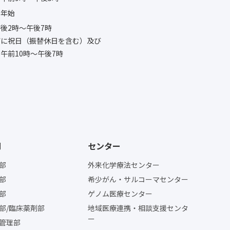
末年始
後2時〜午後7時
びに祝日（振替休日を含む）及び
午前10時〜午後7時
門
センター
部
外来化学療法センター
部
希少がん・サルコーマセンター
部
ゲノム医療センター
部/臨床薬剤部
地域医療連携・相談支援センタ
ー
管理部