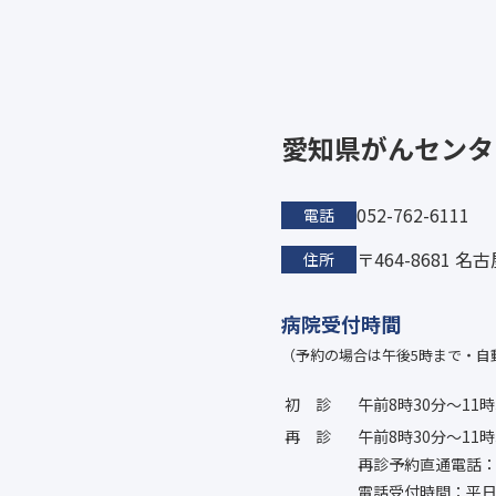
愛知県がんセンタ
052-762-6111
電話
〒464-8681 
住所
病院受付時間
（予約の場合は午後5時まで・自
初診
午前8時30分〜11時
再診
午前8時30分〜11時
再診予約直通電話：052
電話受付時間：平日