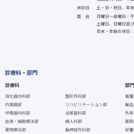
休診日
土・日・祝日、年
面会
月曜日〜金曜日：午
土曜日、日曜日並
年末・年始の休日：
診療科・部門
診療科
部
消化器内科部
整形外科部
看護
内視鏡部
リハビリテーション部
輸血
呼吸器内科部
泌尿器科部
外来
血液・細胞療法部
婦人科部
薬剤
薬物療法部
脳神経外科部
栄養