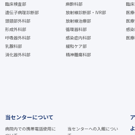
臨床検査部
麻酔科部
臨床
遺伝子病理診断部
放射線診断部・IVR部
医療
頭頸部外科部
放射線治療部
医療
形成外科部
循環器科部
感染
呼吸器外科部
感染症内科部
医療
乳腺科部
緩和ケア部
消化器外科部
精神腫瘍科部
当センターについて
病院内での携帯電話使用に
当センターへの入館につい
ついて
て