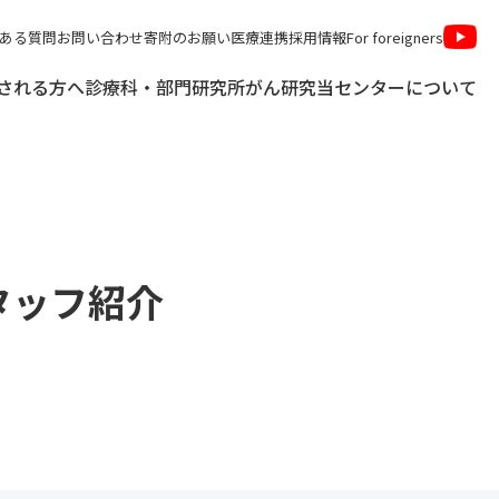
ある質問
お問い合わせ
寄附のお願い
医療連携
採用情報
For foreigners
される方へ
診療科・部門
研究所
がん研究
当センターについて
タッフ紹介