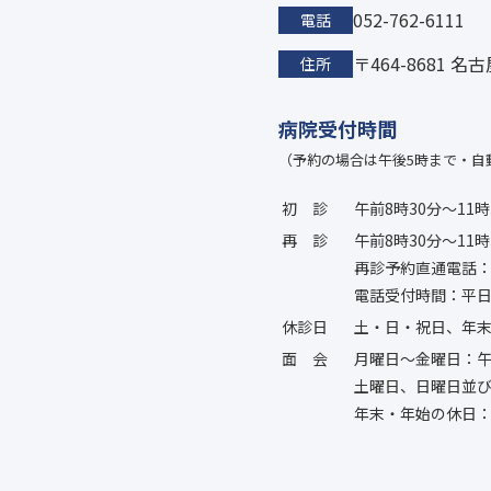
052-762-6111
電話
〒464-8681 
住所
病院受付時間
（予約の場合は午後5時まで・自
初診
午前8時30分〜11時
再診
午前8時30分〜11時
再診予約直通電話：052
電話受付時間：平日
休診日
土・日・祝日、年
面会
月曜日〜金曜日：午
土曜日、日曜日並
年末・年始の休日：