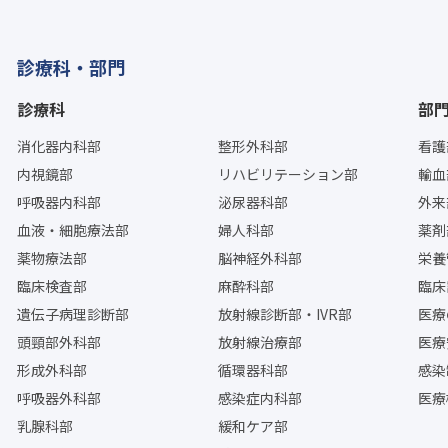
診療科・部門
診療科
部
消化器内科部
整形外科部
看護
内視鏡部
リハビリテーション部
輸血
呼吸器内科部
泌尿器科部
外来
血液・細胞療法部
婦人科部
薬剤
薬物療法部
脳神経外科部
栄養
臨床検査部
麻酔科部
臨床
遺伝子病理診断部
放射線診断部・IVR部
医療
頭頸部外科部
放射線治療部
医療
形成外科部
循環器科部
感染
呼吸器外科部
感染症内科部
医療
乳腺科部
緩和ケア部