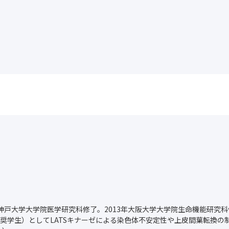
0年神戸大学大学院医学研究科修了。2013年大阪大学大学院生命機能研究
奨学生）としてLATSキナーゼによる染色体不安定性や上皮間葉転換の