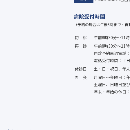
病院受付時間
（予約の場合は午後5時まで・自
初診
午前8時30分〜11時
再診
午前8時30分〜11時
再診予約直通電話：052
電話受付時間：平日
休診日
土・日・祝日、年
面会
月曜日〜金曜日：午
土曜日、日曜日並
年末・年始の休日：