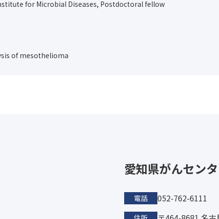
titute for Microbial Diseases, Postdoctoral fellow
alysis of mesothelioma
愛知県がんセンタ
052-762-6111
電話
〒464-8681 
住所