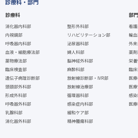
診療科・部門
診療科
部
消化器内科部
整形外科部
看護
内視鏡部
リハビリテーション部
輸血
呼吸器内科部
泌尿器科部
外来
血液・細胞療法部
婦人科部
薬剤
薬物療法部
脳神経外科部
栄養
臨床検査部
麻酔科部
臨床
遺伝子病理診断部
放射線診断部・IVR部
医療
頭頸部外科部
放射線治療部
医療
形成外科部
循環器科部
感染
呼吸器外科部
感染症内科部
医療
乳腺科部
緩和ケア部
消化器外科部
精神腫瘍科部