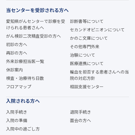
当センターを受診される方へ
愛知県がんセンターで診療を受
診断書等について
けられる患者さんへ
セカンドオピニオンについて
がん検診二次精査受診の方へ
かのこ文庫について
初診の方へ
その他専門外来
再診の方へ
治験について
外来診療担当医一覧
医療連携について
休診案内
輸血を拒否する患者さんへの当
検査・治療待ち日数
院の対応方針
フロアマップ
相談支援センター
入院される方へ
入院手続き
退院手続き
入院の準備
面会の方へ
入院中の過ごし方