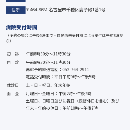
〒464-8681 名古屋市千種区鹿子殿1番1号
住所
病院受付時間
（予約の場合は午後5時まで・自動再来受付機による受付は午前8時か
ら）
初診
午前8時30分〜11時30分
再診
午前8時30分〜11時30分
再診予約直通電話：052-764-2911
電話受付時間：平日午前9時〜午後5時
休診日
土・日・祝日、年末年始
面会
月曜日〜金曜日：午後2時〜午後7時
土曜日、日曜日並びに祝日（振替休日を含む）及び
年末・年始の休日：午前10時〜午後7時