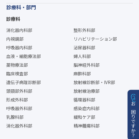
診療科・部門
診療科
消化器内科部
整形外科部
内視鏡部
リハビリテーション部
呼吸器内科部
泌尿器科部
血液・細胞療法部
婦人科部
薬物療法部
脳神経外科部
臨床検査部
麻酔科部
遺伝子病理診断部
放射線診断部・IVR部
頭頸部外科部
放射線治療部
形成外科部
循環器科部
お困りですか？
呼吸器外科部
感染症内科部
乳腺科部
緩和ケア部
消化器外科部
精神腫瘍科部