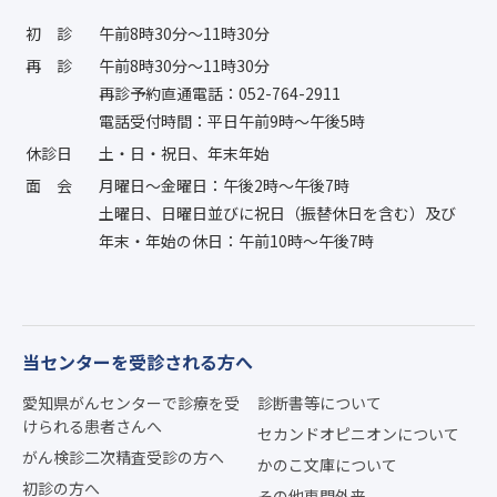
初診
午前8時30分〜11時30分
再診
午前8時30分〜11時30分
再診予約直通電話：052-764-2911
電話受付時間：平日午前9時〜午後5時
休診日
土・日・祝日、年末年始
面会
月曜日〜金曜日：午後2時〜午後7時
土曜日、日曜日並びに祝日（振替休日を含む）及び
年末・年始の休日：午前10時〜午後7時
当センターを受診される方へ
愛知県がんセンターで診療を受
診断書等について
けられる患者さんへ
セカンドオピニオンについて
がん検診二次精査受診の方へ
かのこ文庫について
初診の方へ
その他専門外来