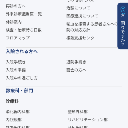
再診の方へ
治験について
外来診療担当医一覧
医療連携について
お困りですか？
休診案内
輸血を拒否する患者さんへの当
検査・治療待ち日数
院の対応方針
フロアマップ
相談支援センター
入院される方へ
入院手続き
退院手続き
入院の準備
面会の方へ
入院中の過ごし方
診療科・部門
診療科
消化器内科部
整形外科部
内視鏡部
リハビリテーション部
呼吸器内科部
泌尿器科部