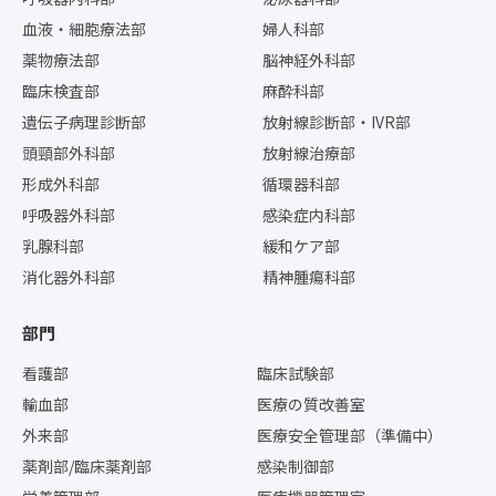
血液・細胞療法部
婦人科部
薬物療法部
脳神経外科部
臨床検査部
麻酔科部
遺伝子病理診断部
放射線診断部・IVR部
頭頸部外科部
放射線治療部
形成外科部
循環器科部
呼吸器外科部
感染症内科部
乳腺科部
緩和ケア部
消化器外科部
精神腫瘍科部
部門
看護部
臨床試験部
輸血部
医療の質改善室
外来部
医療安全管理部（準備中）
薬剤部/臨床薬剤部
感染制御部