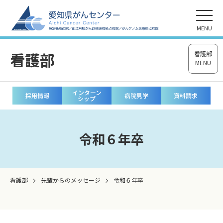
MENU
看護部
看護部
MENU
インターン
採用情報
病院見学
資料請求
シップ
令和６年卒
看護部
先輩からのメッセージ
令和６年卒