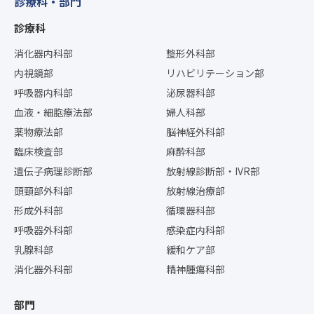
診療科・部門
診療科
消化器内科部
整形外科部
内視鏡部
リハビリテーション部
呼吸器内科部
泌尿器科部
血液・細胞療法部
婦人科部
薬物療法部
脳神経外科部
臨床検査部
麻酔科部
遺伝子病理診断部
放射線診断部・IVR部
頭頸部外科部
放射線治療部
形成外科部
循環器科部
呼吸器外科部
感染症内科部
乳腺科部
緩和ケア部
消化器外科部
精神腫瘍科部
部門