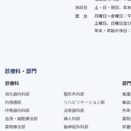
休診日
土・日・祝日、年
面会
月曜日〜金曜日：午
土曜日、日曜日並
年末・年始の休日：
診療科・部門
診療科
部
消化器内科部
整形外科部
看護
内視鏡部
リハビリテーション部
輸血
呼吸器内科部
泌尿器科部
外来
血液・細胞療法部
婦人科部
薬剤
薬物療法部
脳神経外科部
栄養