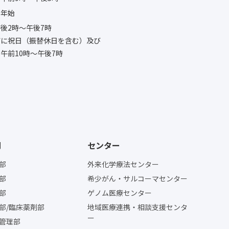
末年始
後2時〜午後7時
びに祝日（振替休日を含む）及び
午前10時〜午後7時
門
センター
部
外来化学療法センター
部
希少がん・サルコーマセンター
部
ゲノム医療センター
部/臨床薬剤部
地域医療連携・相談支援センタ
ー
管理部