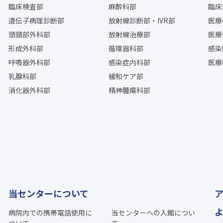
臨床検査部
麻酔科部
臨床
遺伝子病理診断部
放射線診断部・IVR部
医療
頭頸部外科部
放射線治療部
医療
形成外科部
循環器科部
感染
呼吸器外科部
感染症内科部
医療
乳腺科部
緩和ケア部
消化器外科部
精神腫瘍科部
当センターについて
病院内での携帯電話使用に
当センターへの入館につい
ついて
て