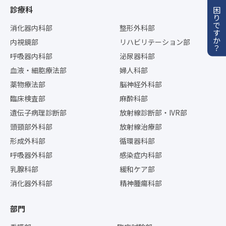
お困りですか？
診療科
消化器内科部
整形外科部
内視鏡部
リハビリテーション部
呼吸器内科部
泌尿器科部
血液・細胞療法部
婦人科部
薬物療法部
脳神経外科部
臨床検査部
麻酔科部
遺伝子病理診断部
放射線診断部・IVR部
頭頸部外科部
放射線治療部
形成外科部
循環器科部
呼吸器外科部
感染症内科部
乳腺科部
緩和ケア部
消化器外科部
精神腫瘍科部
部門