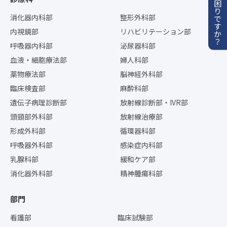
お困りですか？
消化器内科部
整形外科部
内視鏡部
リハビリテーション部
呼吸器内科部
泌尿器科部
血液・細胞療法部
婦人科部
薬物療法部
脳神経外科部
臨床検査部
麻酔科部
遺伝子病理診断部
放射線診断部・IVR部
頭頸部外科部
放射線治療部
形成外科部
循環器科部
呼吸器外科部
感染症内科部
乳腺科部
緩和ケア部
消化器外科部
精神腫瘍科部
部門
看護部
臨床試験部