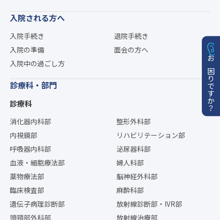
入院される方へ
入院手続き
退院手続き
入院の準備
面会の方へ
入院中の過ごし方
お困りですか？
診療科・部門
診療科
消化器内科部
整形外科部
内視鏡部
リハビリテーション部
呼吸器内科部
泌尿器科部
血液・細胞療法部
婦人科部
薬物療法部
脳神経外科部
臨床検査部
麻酔科部
遺伝子病理診断部
放射線診断部・IVR部
頭頸部外科部
放射線治療部