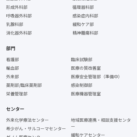
形成外科部
循環器科部
呼吸器外科部
感染症内科部
乳腺科部
緩和ケア部
消化器外科部
精神腫瘍科部
部門
看護部
臨床試験部
輸血部
医療の質改善室
外来部
医療安全管理部（準備中）
薬剤部/臨床薬剤部
感染制御部
栄養管理部
医療機器管理室
センター
外来化学療法センター
地域医療連携・相談支援センタ
ー
希少がん・サルコーマセンター
緩和ケアセンター