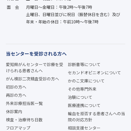
面会
月曜日〜金曜日：午後2時〜午後7時
土曜日、日曜日並びに祝日（振替休日を含む）及び
年末・年始の休日：午前10時〜午後7時
当センターを受診される方へ
愛知県がんセンターで診療を受
診断書等について
けられる患者さんへ
セカンドオピニオンについて
がん検診二次精査受診の方へ
かのこ文庫について
初診の方へ
その他専門外来
再診の方へ
治験について
外来診療担当医一覧
医療連携について
休診案内
輸血を拒否する患者さんへの当
検査・治療待ち日数
院の対応方針
フロアマップ
相談支援センター