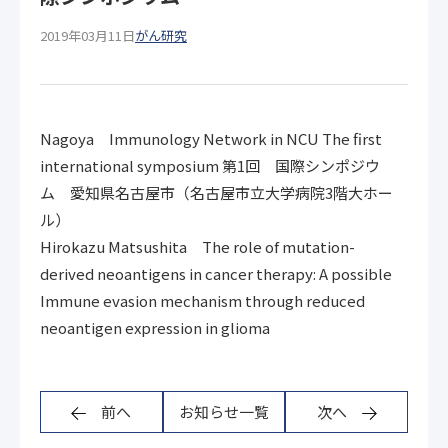
2019年03月11日
がん研究
Nagoya Immunology Network in NCU The first
international symposium 第1回 国際シンポジウ
ム 愛知県名古屋市（名古屋市立大学病院3階大ホー
ル）
Hirokazu Matsushita The role of mutation-
derived neoantigens in cancer therapy: A possible
Immune evasion mechanism through reduced
neoantigen expression in glioma
前へ
お知らせ一覧
次へ