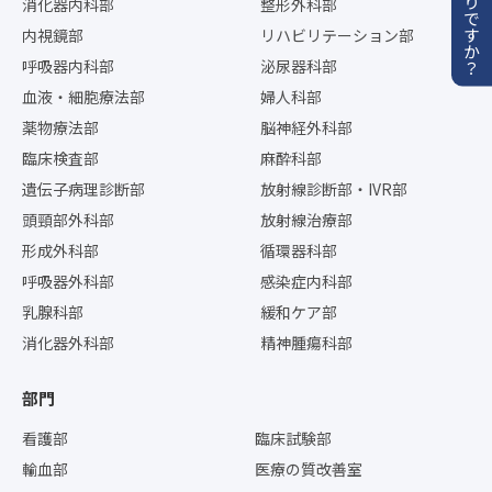
お困りですか？
消化器内科部
整形外科部
内視鏡部
リハビリテーション部
呼吸器内科部
泌尿器科部
血液・細胞療法部
婦人科部
薬物療法部
脳神経外科部
臨床検査部
麻酔科部
遺伝子病理診断部
放射線診断部・IVR部
頭頸部外科部
放射線治療部
形成外科部
循環器科部
呼吸器外科部
感染症内科部
乳腺科部
緩和ケア部
消化器外科部
精神腫瘍科部
部門
看護部
臨床試験部
輸血部
医療の質改善室