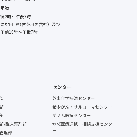
末年始
後2時〜午後7時
びに祝日（振替休日を含む）及び
午前10時〜午後7時
門
センター
部
外来化学療法センター
部
希少がん・サルコーマセンター
部
ゲノム医療センター
部/臨床薬剤部
地域医療連携・相談支援センタ
ー
管理部