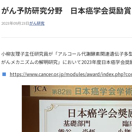
がん予防研究分野 日本癌学会奨励賞
2023年09月23日
がん研究
小柳友理子主任研究員が「アルコール代謝酵素関連遺伝子多
がんメカニズムの解明研究」において2023年度日本癌学会
https://www.cancer.or.jp/modules/award/index.php?co