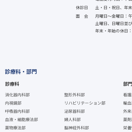
休診日
土・日・祝日、年
面会
月曜日〜金曜日：午
土曜日、日曜日並
年末・年始の休日：
診療科・部門
診療科
部
消化器内科部
整形外科部
看護
内視鏡部
リハビリテーション部
輸血
呼吸器内科部
泌尿器科部
外来
血液・細胞療法部
婦人科部
薬剤
薬物療法部
脳神経外科部
栄養