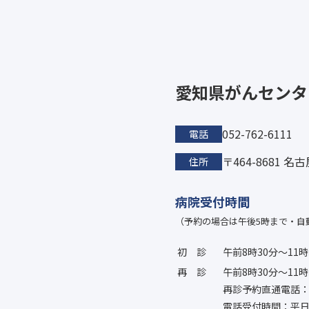
愛知県がんセンタ
052-762-6111
電話
〒464-8681 
住所
病院受付時間
（予約の場合は午後5時まで・自
初診
午前8時30分〜11時
再診
午前8時30分〜11時
再診予約直通電話：052
電話受付時間：平日