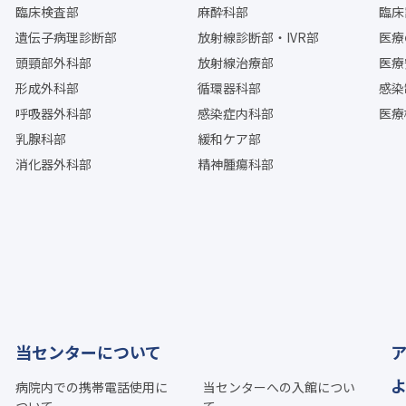
臨床検査部
麻酔科部
臨床
遺伝子病理診断部
放射線診断部・IVR部
医療
頭頸部外科部
放射線治療部
医療
形成外科部
循環器科部
感染
呼吸器外科部
感染症内科部
医療
乳腺科部
緩和ケア部
消化器外科部
精神腫瘍科部
当センターについて
病院内での携帯電話使用に
当センターへの入館につい
ついて
て