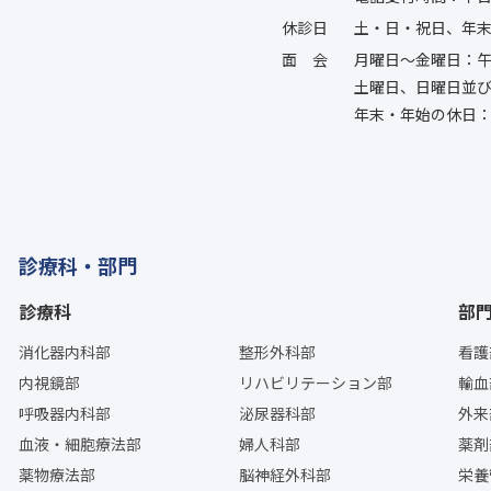
休診日
土・日・祝日、年
面会
月曜日〜金曜日：午
土曜日、日曜日並
年末・年始の休日：
診療科・部門
診療科
部
消化器内科部
整形外科部
看護
内視鏡部
リハビリテーション部
輸血
呼吸器内科部
泌尿器科部
外来
血液・細胞療法部
婦人科部
薬剤
薬物療法部
脳神経外科部
栄養