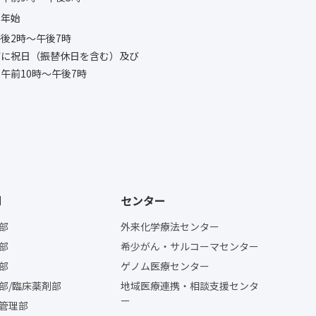
末年始
後2時〜午後7時
びに祝日（振替休日を含む）及び
午前10時〜午後7時
門
センター
部
外来化学療法センター
部
希少がん・サルコーマセンター
部
ゲノム医療センター
部/臨床薬剤部
地域医療連携・相談支援センタ
ー
管理部