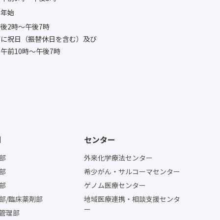
末年始
後2時〜午後7時
びに祝日（振替休日を含む）及び
午前10時〜午後7時
門
センター
部
外来化学療法センター
部
希少がん・サルコーマセンター
部
ゲノム医療センター
部/臨床薬剤部
地域医療連携・相談支援センタ
ー
管理部