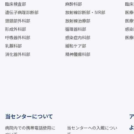
臨床検査部
麻酔科部
臨床
遺伝子病理診断部
放射線診断部・IVR部
医療
頭頸部外科部
放射線治療部
医療
形成外科部
循環器科部
感染
呼吸器外科部
感染症内科部
医療
乳腺科部
緩和ケア部
消化器外科部
精神腫瘍科部
当センターについて
病院内での携帯電話使用に
当センターへの入館につい
ついて
て