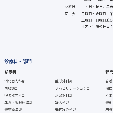
休診日
土・日・祝日、年
面会
月曜日〜金曜日：午
土曜日、日曜日並
年末・年始の休日：
診療科・部門
診療科
部
消化器内科部
整形外科部
看護
内視鏡部
リハビリテーション部
輸血
呼吸器内科部
泌尿器科部
外来
血液・細胞療法部
婦人科部
薬剤
薬物療法部
脳神経外科部
栄養