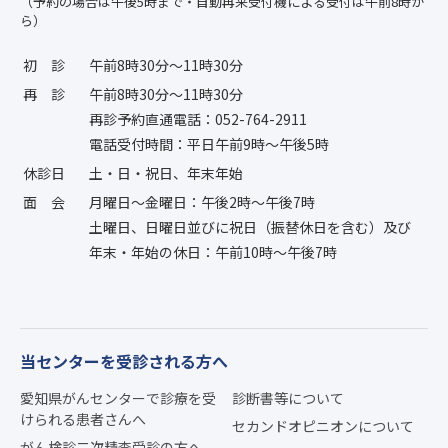
（予約の場合は午後5時まで・自動再来受付機による受付は午前8時か
ら）
初診
午前8時30分〜11時30分
再診
午前8時30分〜11時30分
再診予約直通電話：052-764-2911
電話受付時間：平日午前9時〜午後5時
休診日
土・日・祝日、年末年始
面会
月曜日〜金曜日：午後2時〜午後7時
土曜日、日曜日並びに祝日（振替休日を含む）及び
年末・年始の休日：午前10時〜午後7時
当センターを受診される方へ
愛知県がんセンターで診療を受
診断書等について
けられる患者さんへ
セカンドオピニオンについて
がん検診二次精査受診の方へ