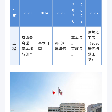
2
2
年
0
0
2023
2024
2025
2028
度
2
2
6
7
建替え
有識者
基本設
工事
工
会議
基本計
PFI調
計
（2030
程
基本構
画
達準備
実施設
年代初
想調査
計
頭ま
で）