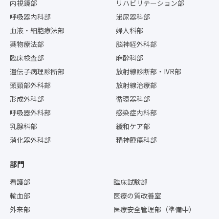
内視鏡部
リハビリテーション部
呼吸器内科部
泌尿器科部
血液・細胞療法部
婦人科部
薬物療法部
脳神経外科部
臨床検査部
麻酔科部
遺伝子病理診断部
放射線診断部・IVR部
頭頸部外科部
放射線治療部
形成外科部
循環器科部
呼吸器外科部
感染症内科部
乳腺科部
緩和ケア部
消化器外科部
精神腫瘍科部
部門
看護部
臨床試験部
輸血部
医療の質改善室
外来部
医療安全管理部（準備中）